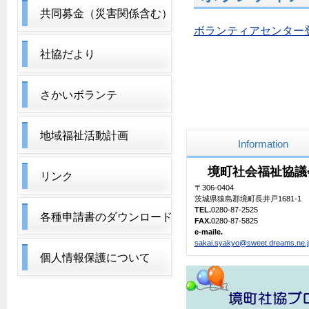
共同募金
（災害関係含む）
ボランティアセンター
社協だより
さかいボランテ
地域福祉活動計画
Information
境町社会福祉協議
リンク
〒306-0404
茨城県猿島郡境町長井戸1681-1
TEL.
0280-87-2525
各種申請書のダウンロード
FAX.
0280-87-5825
e-maile.
sakai.syakyo@sweet.dreams.ne.j
個人情報保護について